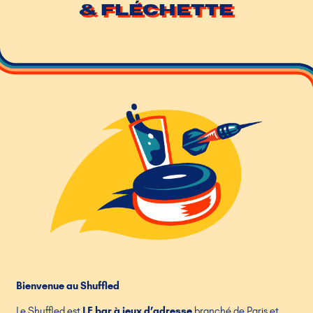
& fléchette
Bienvenue au Shuffled
Le Shuffled est
LE bar à jeux d’adresse
branché de Paris et